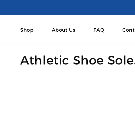
et passer
au
contenu
Shop
About Us
FAQ
Cont
C
Athletic Shoe Sole
o
l
l
e