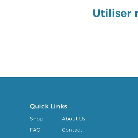
c
Utiliser
t
i
o
n
:
Quick Links
Shop
About Us
FAQ
Contact